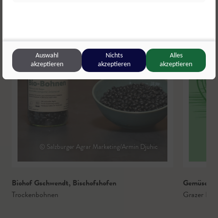
Auswahl
Nichts
Alles
akzeptieren
akzeptieren
akzeptieren
© Salzburger Agrar Marketing/Armin Djuhic
Biohof Gschwendt
,
Bischofshofen
Gemüsebau
Trockenbohnen
Grazer Kra