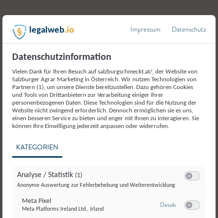
Hier geht`s zu unserem Betrieb
Impressum
Datenschutz
legalweb
.io
Datenschutzinformation
Vielen Dank für Ihren Besuch auf salzburgschmeckt.at/, der Website von
Salzburger Agrar Marketing in Österreich. Wir nutzen Technologien von
Partnern (1), um unsere Dienste bereitzustellen. Dazu gehören Cookies
und Tools von Drittanbietern zur Verarbeitung einiger Ihrer
Weitere Produkte aus der
personenbezogenen Daten. Diese Technologien sind für die Nutzung der
Website nicht zwingend erforderlich. Dennoch ermöglichen sie es uns,
Kategorie
einen besseren Service zu bieten und enger mit Ihnen zu interagieren. Sie
können Ihre Einwilligung jederzeit anpassen oder widerrufen.
Gemüse und Gemüseerzeugnisse
KATEGORIEN
Analyse / Statistik
(1)
Switch zum E
Anonyme Auswertung zur Fehlerbehebung und Weiterentwicklung
Meta Pixel
zu Meta Pixel
Details
Meta Platforms Ireland Ltd., Irland
Switch zum E