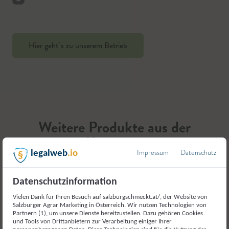
Hier geht`s zu unserem Betrieb
Weitere Produkte aus der
Kategorie
Impressum
Datenschutz
legalweb
.io
Milch und Milcherzeugnisse
Datenschutzinformation
Vielen Dank für Ihren Besuch auf salzburgschmeckt.at/, der Website von
Salzburger Agrar Marketing in Österreich. Wir nutzen Technologien von
Partnern (1), um unsere Dienste bereitzustellen. Dazu gehören Cookies
und Tools von Drittanbietern zur Verarbeitung einiger Ihrer