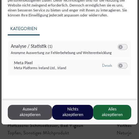
personenbezogenen Daten. Diese Technologien sind für die Nutzung der
Website nicht zwingend erforderlich. Dennoch ermöglichen sie es uns,
einen besseren Service zu bieten und enger mit Ihnen zu interagieren. Sie
können Ihre Einwilligung jederzeit anpassen oder widerrufen.
KATEGORIEN
Analyse / Statistik
(1)
Switch zum E
Anonyme Auswertung zur Fehlerbehebung und Weiterentwicklung
Meta Pixel
zu Meta Pixel
Details
Meta Platforms Ireland Ltd., Irland
Switch zum E
Auswahl
Nichts
Alles
akzeptieren
akzeptieren
akzeptieren
Hofkäserei Schmiedbauer
,
Bad Vigaun
Veitbauer
,
Topfen
,
Sonstiges Milchprodukt
Naturjoghu