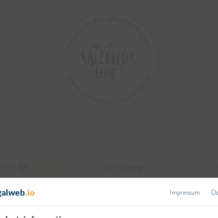
dukt
Vertriebswege
1
Impressum
Da
galweb
.io
ALLE ZURÜCKSETZEN