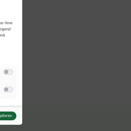
er Ihrer
wingend
 mit
Switch zum Einwilligen bzw. Ablehnen der Kategorie Analyse / Statistik
u Meta Pixel
Switch zum Einwilligen bzw. Ablehnen des Dienstes Meta Pixel
eptieren