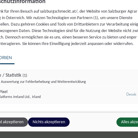
chutzinformation
nk für Ihren Besuch auf salzburgschmeckt.at/, der Website von Salzburger Agrar
 in Österreich. Wir nutzen Technologien von Partnern (1), um unsere Dienste
tellen. Dazu gehören Cookies und Tools von Drittanbietern zur Verarbeitung einig
Leider haben wir keine passenden,
ezogenen Daten. Diese Technologien sind für die Nutzung der Website nicht z
ich. Dennoch ermöglichen sie es uns, einen besseren Service zu bieten und enger
interagieren. Sie können Ihre Einwilligung jederzeit anpassen oder widerrufen.
zertifizerten Produkte gefunden
ORIEN
Bitte versuchen Sie eine andere Auswahl
 / Statistik
(1)
Auswertung zur Fehlerbehebung und Weiterentwicklung
ixel
z
Details
atforms Ireland Ltd., Irland
l akzeptieren
Nichts akzeptieren
Alles akz