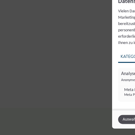
Datens
Vielen Da
Marketing
bereitzus
personenb
erforderl
Ihnen zu 
KATEG
Analyse
Anonyme 
Meta P
Meta Pl
Auswah