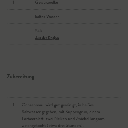
1
Gewürznelke
Salz
kaltes Wasser
Aus der Region
Salz
heißes Wasser
Aus der Region
Zwiebel
Aus der Region
Feinkristallzucker
Zubereitung
scharfer Senf
1.
Ochsenmaul wird gut gereinigt, in heißes
Salzwasser gegeben, mit Suppengrün, einem
Lorbeerblatt, zwei Nelken und Zwiebel langsam
weichgekocht (etwa drei Stunden).