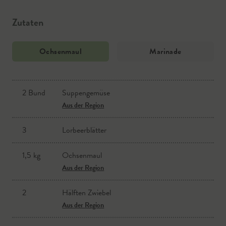
Zutaten
Ochsenmaul
Marinade
2 Bund
Suppengemüse
Kerbel
Aus der Region
Aus der Region
3
Lorbeerblätter
frisch gemahlener Pfeffer
1,5 kg
Ochsenmaul
kaltes Wasser
Aus der Region
Sonnenblumenöl
2
Hälften Zwiebel
Aus der Region
Apfelessig
Aus der Region