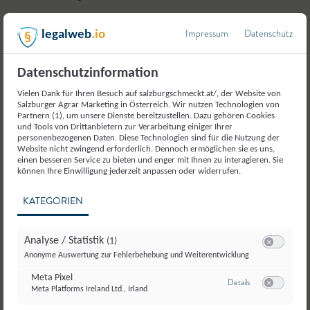
Impressum
Datenschutz
legalweb
.io
2.
Dann wird es warm ausgebeint, erkaltet in feine
Scheiben geschnitten.
Datenschutzinformation
3.
Zwiebeln in feine Ringe schneiden, mit kochendem
Vielen Dank für Ihren Besuch auf salzburgschmeckt.at/, der Website von
Salzburger Agrar Marketing in Österreich. Wir nutzen Technologien von
Wasser übergießen. 10 Minuten ziehen lassen,
Partnern (1), um unsere Dienste bereitzustellen. Dazu gehören Cookies
dann abseihen.
und Tools von Drittanbietern zur Verarbeitung einiger Ihrer
personenbezogenen Daten. Diese Technologien sind für die Nutzung der
Website nicht zwingend erforderlich. Dennoch ermöglichen sie es uns,
einen besseren Service zu bieten und enger mit Ihnen zu interagieren. Sie
4.
Zucker, Salz, Essig, Öl, Wasser, Senf und Pfeffer
können Ihre Einwilligung jederzeit anpassen oder widerrufen.
zu einer Marinade verrühren.
KATEGORIEN
5.
Ochsenmaul, Zwiebeln und Marinade gut
Analyse / Statistik
(1)
vermischen, 30 Minuten ziehen lassen.
Switch zum E
Anonyme Auswertung zur Fehlerbehebung und Weiterentwicklung
Meta Pixel
zu Meta Pixel
Details
6.
Anrichten und mit Kerbel garnieren.
Meta Platforms Ireland Ltd., Irland
Switch zum E