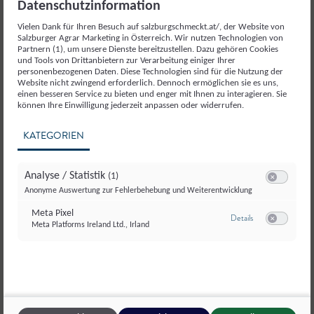
Suppe
Schafkäsepralinen
Datenschutzinformation
Vielen Dank für Ihren Besuch auf salzburgschmeckt.at/, der Website von
Salzburger Agrar Marketing in Österreich. Wir nutzen Technologien von
Partnern (1), um unsere Dienste bereitzustellen. Dazu gehören Cookies
1.
1.
Kürbis entkernen und in grobe Würfel schneiden.
Schafkäsescheiben würzen, eine Walnuss in die
und Tools von Drittanbietern zur Verarbeitung einiger Ihrer
personenbezogenen Daten. Diese Technologien sind für die Nutzung der
Mitte der Schafkäsescheibe setzen und in kleine
Website nicht zwingend erforderlich. Dennoch ermöglichen sie es uns,
Kugeln formen.
einen besseren Service zu bieten und enger mit Ihnen zu interagieren. Sie
2.
Kürbiswürfel mit Salz und Pfeffer würzen, mit
können Ihre Einwilligung jederzeit anpassen oder widerrufen.
Olivenöl vermischen und anschließend im Ofen
2.
bei 180 °C für mind. 25 Minuten goldbraun
Kurz anfrieren.
KATEGORIEN
backen.
Analyse / Statistik
(1)
3.
Anschließend zuerst mit Mehl, Eier und 100 g der
Switch zum E
Anonyme Auswertung zur Fehlerbehebung und Weiterentwicklung
3.
Inzwischen in einem Topf mit Olivenöl, Zwiebeln
Brösel panieren.
und Ingwer anschwitzen, nach etwa 10 Minuten
Meta Pixel
zu Meta Pixel
Details
Meta Platforms Ireland Ltd., Irland
Ahornsirup beimengen und kurz mitanrösten.
Switch zum E
4.
100 g Brösel und die gehackten Kürbiskerne
vermengen.
4.
Mit Weißwein, frisch gepresstem Orangensaft
ablöschen, etwas einreduzieren und die
5.
Ein zweites Mal die Pralinen mit Eiern und
geschmorrten Kürbiswürfel beifügen.