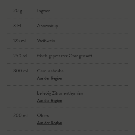
20 g
Ingwer
halbierte Walnüsse
Aus der Region
3 EL
Ahornsirup
Mehl
125 ml
Weißwein
Aus der Region
Eier
250 ml
frisch gepresster Orangensaft
Aus der Region
800 ml
Gemüsebrühe
Semmelbrösel
Aus der Region
Aus der Region
beliebig Zitronenthymian
gehackte Kürbiskerne
Aus der Region
Pflanzenöl
200 ml
Obers
Aus der Region
Aus der Region