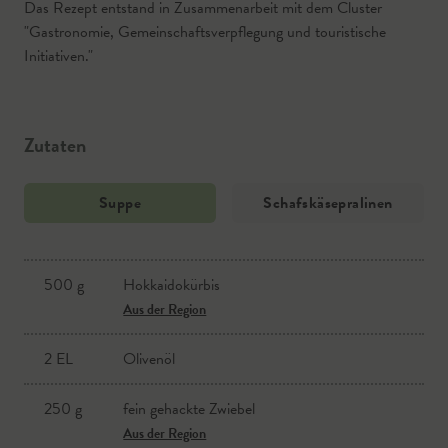
Das Rezept entstand in Zusammenarbeit mit dem Cluster
"Gastronomie, Gemeinschaftsverpflegung und touristische
Initiativen."
Zutaten
Suppe
Schafskäsepralinen
500 g
Hokkaidokürbis
Schaffrischkäse
Aus der Region
Aus der Region
2 EL
Olivenöl
Salz
Aus der Region
250 g
fein gehackte Zwiebel
Pfeffer
Aus der Region