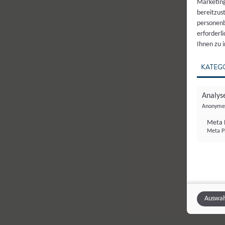
Marketing
bereitzus
personenb
erforderl
Ihnen zu 
KATEG
Analyse
Anonyme 
Meta P
Meta Pl
Auswah