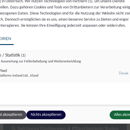
 in Österreich. Wir nutzen Technologien von Partnern (1), um unsere Dienste
tellen. Dazu gehören Cookies und Tools von Drittanbietern zur Verarbeitung einig
ezogenen Daten. Diese Technologien sind für die Nutzung der Website nicht z
ich. Dennoch ermöglichen sie es uns, einen besseren Service zu bieten und enger
interagieren. Sie können Ihre Einwilligung jederzeit anpassen oder widerrufen.
Non-Food
Gemüse
ORIEN
 / Statistik
(1)
Auswertung zur Fehlerbehebung und Weiterentwicklung
ixel
z
Details
vor Ort:
atforms Ireland Ltd., Irland
Gartenbau Tautermann - Manfred Taut
l akzeptieren
Nichts akzeptieren
Alles akz
🔍 Salzburgs Gärtnereien & Pflanzbetriebe finden