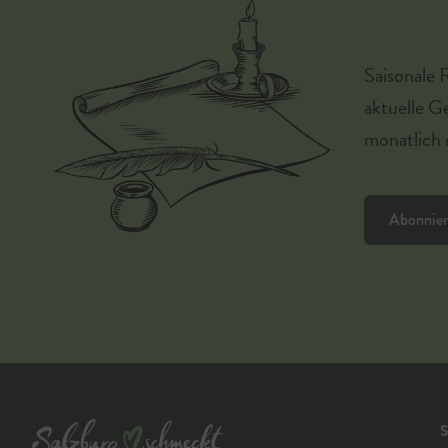
Saisonale 
aktuelle G
monatlich d
Abonnie
S