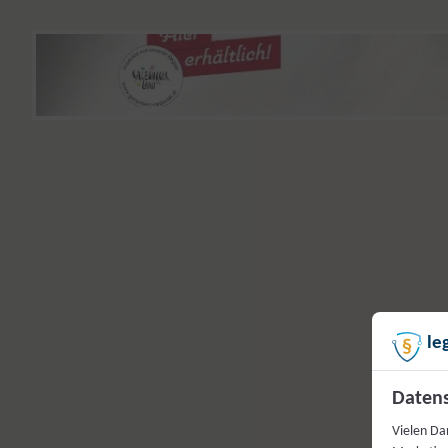
le
Datens
Vielen Da