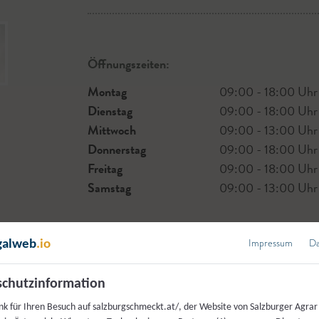
Öffnungszeiten:
Montag
09:00 - 18:00 Uhr
Dienstag
09:00 - 18:00 Uhr
Mittwoch
09:00 - 13:00 Uhr
Donnerstag
09:00 - 18:00 Uhr
Freitag
09:00 - 18:00 Uhr
Samstag
09:00 - 13:00 Uhr
Impressum
Da
galweb
.io
Unser Sortiment:
chutzinformation
nk für Ihren Besuch auf salzburgschmeckt.at/, der Website von Salzburger Agrar