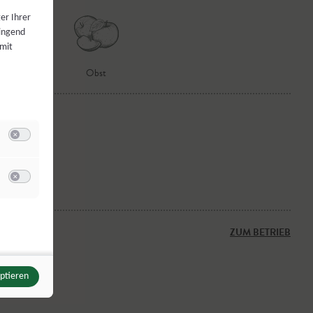
er Ihrer
wingend
 mit
Obst
Switch zum Einwilligen bzw. Ablehnen der Kategorie Analyse / Statistik
u Meta Pixel
Switch zum Einwilligen bzw. Ablehnen des Dienstes Meta Pixel
ermann
ZUM BETRIEB
eptieren