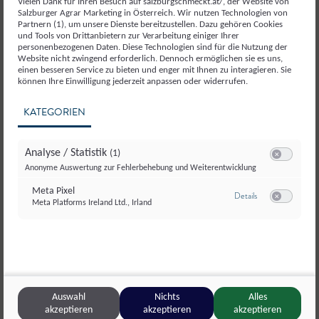
Vielen Dank für Ihren Besuch auf salzburgschmeckt.at/, der Website von
08:00 - 18:00 Uhr
Salzburger Agrar Marketing in Österreich. Wir nutzen Technologien von
Partnern (1), um unsere Dienste bereitzustellen. Dazu gehören Cookies
Samstag
und Tools von Drittanbietern zur Verarbeitung einiger Ihrer
personenbezogenen Daten. Diese Technologien sind für die Nutzung der
08:00 - 12:00 Uhr
Website nicht zwingend erforderlich. Dennoch ermöglichen sie es uns,
einen besseren Service zu bieten und enger mit Ihnen zu interagieren. Sie
können Ihre Einwilligung jederzeit anpassen oder widerrufen.
KATEGORIEN
Unser Sortiment:
Analyse / Statistik
(1)
Switch zum E
Anonyme Auswertung zur Fehlerbehebung und Weiterentwicklung
Meta Pixel
zu Meta Pixel
Details
Meta Platforms Ireland Ltd., Irland
Switch zum E
Non-Food
Tee, Kräuter
& Gewürze
Auswahl
Nichts
Alles
akzeptieren
akzeptieren
akzeptieren
vor Ort: