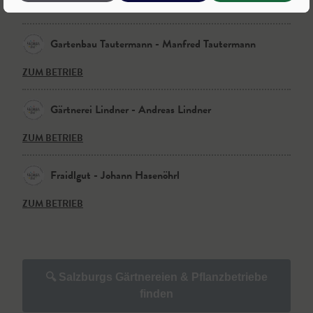
Gartenbau Tautermann - Manfred Tautermann
ZUM BETRIEB
Gärtnerei Lindner - Andreas Lindner
ZUM BETRIEB
Fraidlgut - Johann Hasenöhrl
ZUM BETRIEB
🔍 Salzburgs Gärtnereien & Pflanzbetriebe
finden