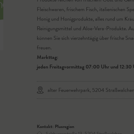
Fleischwaren, frischem Fisch, italienischen S
Honig und Honigprodukte, alles rund um Kräut
Reinigungsmittel und Aloe-Vera-Produkte. A
können Sie sich vierzehntägig über frische Sn
© Plusregion
freuen.
Markttag:
jeden Freitagvormittag 07:00 Uhr und 12:30 U
alter Feuerwehrpark, 5204 Straßwalche
Kontakt: Plusregion
Salzburgerstraße 13, 5204 Straßwalchen