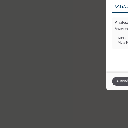
KATEG
Analyse
Anonyme 
Meta P
Meta Pl
Auswah