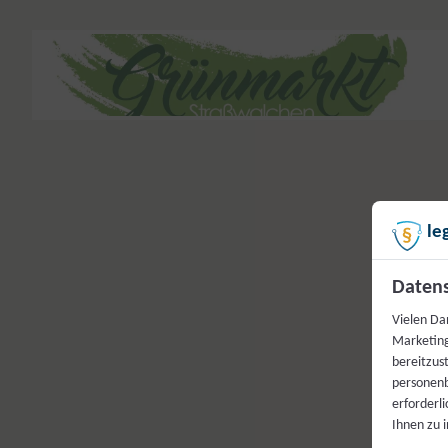
le
Datens
Vielen Da
Marketing
bereitzus
personenb
erforderl
Ihnen zu 