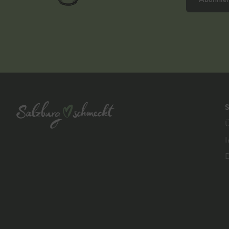
S
Ü
I
D