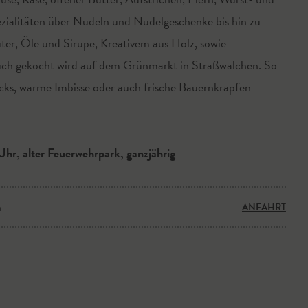
pezialitäten über Nudeln und Nudelgeschenke bis hin zu
er, Öle und Sirupe, Kreativem aus Holz, sowie
uch gekocht wird auf dem Grünmarkt in Straßwalchen. So
acks, warme Imbisse oder auch frische Bauernkrapfen
© fot
hr, alter Feuerwehrpark, ganzjährig
n
ANFAHRT