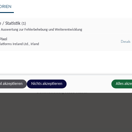
ORIEN
vor Ort:
 / Statistik
(1)
Auswertung zur Fehlerbehebung und Weiterentwicklung
ixel
z
Details
Gröberhof – Monika Gröber
atforms Ireland Ltd., Irland
Almannsgrub - Biolandbau seit 1966
s´Kasstandl - Andreas Berger, Fam. Esterer, 
l akzeptieren
Nichts akzeptieren
Alles akz
Schindecker, Rosa Käfer