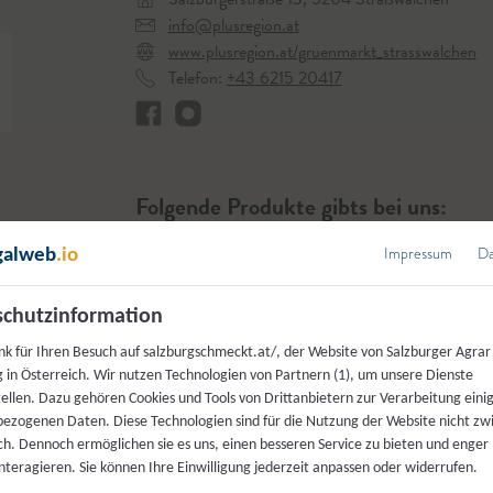
info@plusregion.at
www.plusregion.at/gruenmarkt_strasswalchen
Telefon:
+43 6215 20417
Folgende Produkte gibts bei uns:
Impressum
Da
galweb
.io
chutzinformation
nk für Ihren Besuch auf salzburgschmeckt.at/, der Website von Salzburger Agrar
 in Österreich. Wir nutzen Technologien von Partnern (1), um unsere Dienste
Fleisch &
Milch, Kä
tellen. Dazu gehören Cookies und Tools von Drittanbietern zur Verarbeitung einig
Wurst
& mehr
ezogenen Daten. Diese Technologien sind für die Nutzung der Website nicht z
ich. Dennoch ermöglichen sie es uns, einen besseren Service zu bieten und enger
interagieren. Sie können Ihre Einwilligung jederzeit anpassen oder widerrufen.