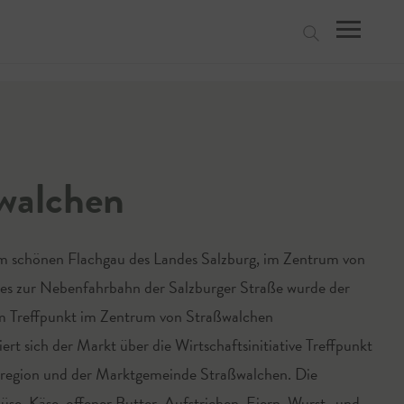
suchen
walchen
im schönen Flachgau des Landes Salzburg, im Zentrum von
es zur Nebenfahrbahn der Salzburger Straße wurde der
um Treffpunkt im Zentrum von Straßwalchen
rt sich der Markt über die Wirtschaftsinitiative Treffpunkt
sregion und der Marktgemeinde Straßwalchen. Die
e, Käse, offener Butter, Aufstrichen, Eiern, Wurst- und