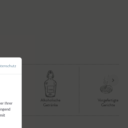
tenschutz
←
Zurück zur Übersicht
se
Alkoholische
Vorgefertigte
er Ihrer
Getränke
Gerichte
wingend
 mit