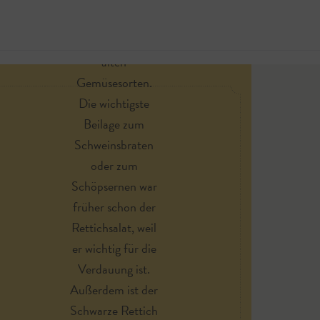
Schwarzer Rettich
gehört zu den
alten
Jetzt 
Gemüsesorten.
Die wichtigste
Beilage zum
Schweinsbraten
oder zum
Schöpsernen war
früher schon der
Rettichsalat, weil
er wichtig für die
Verdauung ist.
Außerdem ist der
Schwarze Rettich