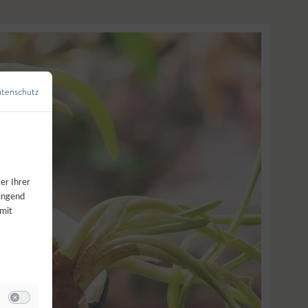
tenschutz
←
Zurück zur Übersicht
er Ihrer
wingend
 mit