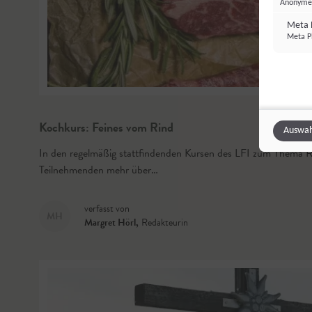
Anonyme 
Meta P
Meta Pl
Kochkurs: Feines vom Rind
Auswah
In den regelmäßig stattfindenden Kursen des LFI zum Thema Ri
Teilnehmenden mehr über…
verfasst von
MH
Margret Hörl
,
Redakteurin