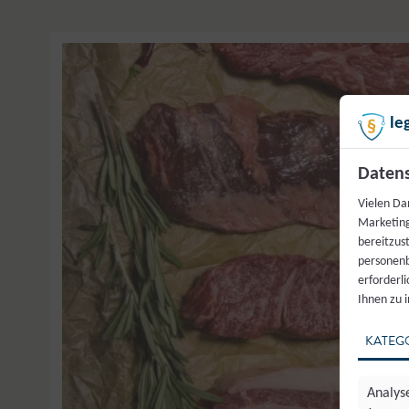
le
Datens
Vielen Da
Marketing
bereitzus
personenb
erforderl
Ihnen zu 
KATEG
Analyse