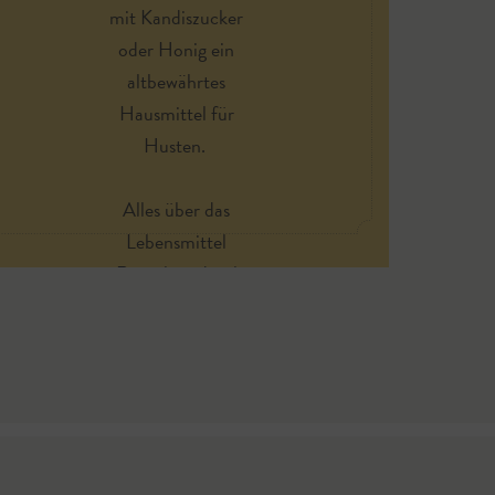
mit Kandiszucker
oder Honig ein
altbewährtes
Hausmittel für
Husten.
Alles über das
Lebensmittel
Rettich und viel
mehr rund um
eine ausgewogene
Ernährung erzählt
die "Salzburg
ISST gut"
Botschafterin,