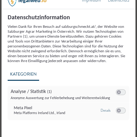
Impressum
Datenschutz
legalweb
.io
Datenschutzinformation
Vielen Dank für Ihren Besuch auf salzburgschmeckt.at/, der Website von
© Familie Reiter
Salzburger Agrar Marketing in Österreich. Wir nutzen Technologien von
Partnern (1), um unsere Dienste bereitzustellen. Dazu gehören Cookies
und Tools von Drittanbietern zur Verarbeitung einiger Ihrer
personenbezogenen Daten. Diese Technologien sind für die Nutzung der
Website nicht zwingend erforderlich. Dennoch ermöglichen sie es uns,
Grünmarkt Hallein
,
Hallein
einen besseren Service zu bieten und enger mit Ihnen zu interagieren. Sie
können Ihre Einwilligung jederzeit anpassen oder widerrufen.
Weitere Betriebe aus dem
KATEGORIEN
Bezirk Flachgau
Analyse / Statistik
(1)
Switch zum E
Anonyme Auswertung zur Fehlerbehebung und Weiterentwicklung
Meta Pixel
zu Meta Pixel
Details
Meta Platforms Ireland Ltd., Irland
Switch zum E