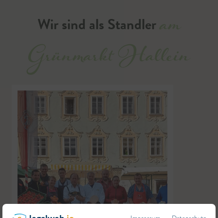
am
Wir sind als Standler
Grünmarkt Hallein