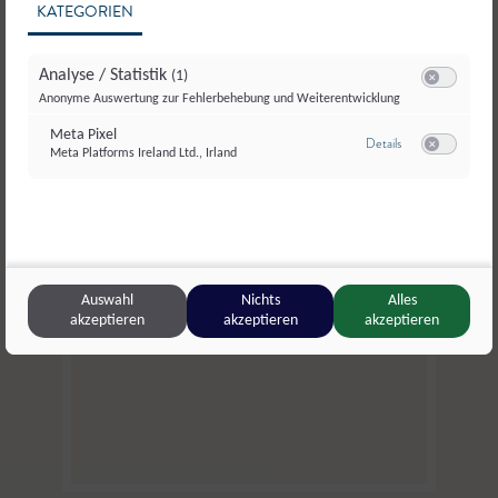
KATEGORIEN
Bäckerei Café Konditorei Bauer
,
Mühlbach
Bäckerei C
Analyse / Statistik
(1)
Bio Dinkeleckerl
,
Brot oder Gebäck
Dinkelhan
Switch zum E
Anonyme Auswertung zur Fehlerbehebung und Weiterentwicklung
Meta Pixel
zu Meta Pixel
Details
Meta Platforms Ireland Ltd., Irland
Switch zum E
Auswahl
Nichts
Alles
akzeptieren
akzeptieren
akzeptieren