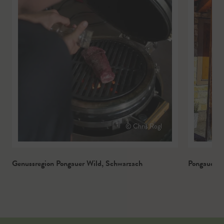
© Chris Rogl
Genussregion Pongauer Wild
,
Schwarzach
Pongauer B