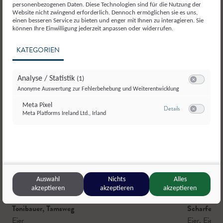
personenbezogenen Daten. Diese Technologien sind für die Nutzung der
Website nicht zwingend erforderlich. Dennoch ermöglichen sie es uns,
einen besseren Service zu bieten und enger mit Ihnen zu interagieren. Sie
können Ihre Einwilligung jederzeit anpassen oder widerrufen.
KATEGORIEN
Analyse / Statistik
(1)
Switch zum E
Anonyme Auswertung zur Fehlerbehebung und Weiterentwicklung
Meta Pixel
zu Meta Pixel
Details
Meta Platforms Ireland Ltd., Irland
Switch zum E
Auswahl
Nichts
Alles
akzeptieren
akzeptieren
akzeptieren
Tonibauer
,
Tamsweg
Scharfette
Eier
Eier
,
Eier