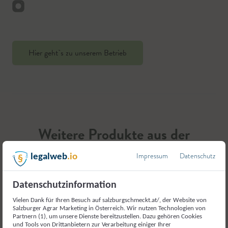
Hier geht`s zu unserem Betrieb
Weitere Produkte aus der
Kategorie
Impressum
Datenschutz
legalweb
.io
Eier
Datenschutzinformation
Vielen Dank für Ihren Besuch auf salzburgschmeckt.at/, der Website von
Salzburger Agrar Marketing in Österreich. Wir nutzen Technologien von
Partnern (1), um unsere Dienste bereitzustellen. Dazu gehören Cookies
und Tools von Drittanbietern zur Verarbeitung einiger Ihrer