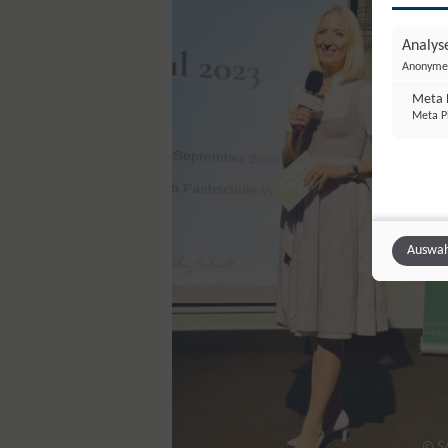
Analyse
Anonyme 
Meta P
Meta Pl
Auswah
© 