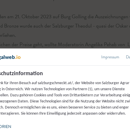
den am 21. Oktober 2023 auf Burg Golling die Auszeichnungen 
nd Bronze wurde auch der Salzburger Theodul - quasi der Oskar
erliehen.
eichen der Preise geht, wollte Moderatorin Angelika Pehab von 
r Marketings, Rupert Quehenberger, dem Präsidenten der LK-S
Impressum
Da
galweb
.io
 Obmann der Salzburger Direktvermarkter wissen, warum Salzbu
für die einzelnen Betriebe bewirkt und wieviel Arbeit und Engag
chutzinformation
nk für Ihren Besuch auf salzburgschmeckt.at/, der Website von Salzburger Agrar
 in Österreich. Wir nutzen Technologien von Partnern (1), um unsere Dienste
tellen. Dazu gehören Cookies und Tools von Drittanbietern zur Verarbeitung einig
ezogenen Daten. Diese Technologien sind für die Nutzung der Website nicht z
ich. Dennoch ermöglichen sie es uns, einen besseren Service zu bieten und enger
interagieren. Sie können Ihre Einwilligung jederzeit anpassen oder widerrufen.
ORIEN