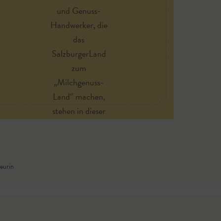
und Genuss-
Handwerker, die
das
SalzburgerLand
zum
„Milchgenuss-
Land“ machen,
stehen in dieser
Sendung im
Vordergrund.
eurin