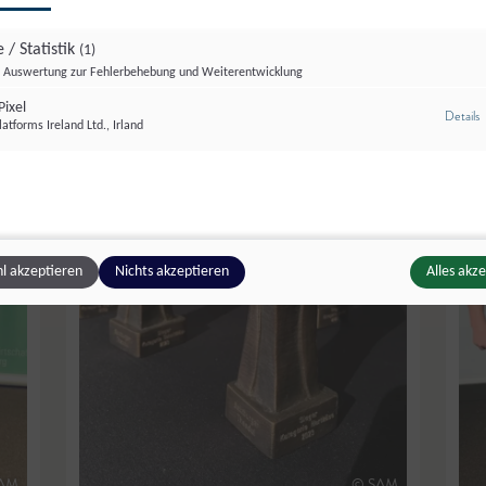
 / Statistik
(1)
Auswertung zur Fehlerbehebung und Weiterentwicklung
ixel
z
Details
atforms Ireland Ltd., Irland
l akzeptieren
Nichts akzeptieren
Alles akz
SAM
© SAM