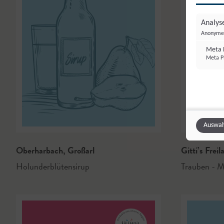
Analyse
Anonyme 
Meta P
Meta Pl
Auswah
Oberharbach
,
Großarl
Gitti’s Frei
Holunderblütensirup
Trauben - M