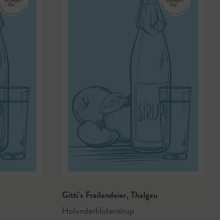
Gitti’s Freilandeier
,
Thalgau
Holunderblütensirup