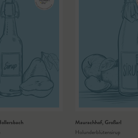
ollersbach
Maurachhof
,
Großarl
p
Holunderblütensirup