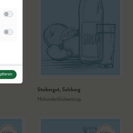
Switch zum Einwilligen bzw. Ablehnen der Kategorie Analyse / Statistik
u Meta Pixel
Switch zum Einwilligen bzw. Ablehnen des Dienstes Meta Pixel
nzenbauer
eptieren
Stoibergut
,
Salzburg
Holunderblütensirup