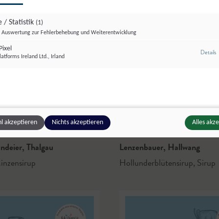
 / Statistik
(1)
Auswertung zur Fehlerbehebung und Weiterentwicklung
ixel
z
Details
atforms Ireland Ltd., Irland
© Le
l akzeptieren
Nichts akzeptieren
Alles akz
landeier
,
Thalgau
Lenzenbauer
,
Hallwang
inzensirup
Hollunderblütensirup
,
Sirup