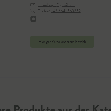
eh.wallinger@gmail.com
Telefon:
+43 664 1563352
Hier geht`s zu unserem Betrieb
re Produkte aus der Kat