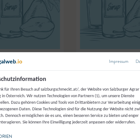
Impressum
Da
galweb
.io
Tamsweg
Burggerhof
,
Tamsweg
tensirup
Kräutersirup
chutzinformation
nk für Ihren Besuch auf salzburgschmeckt.at/, der Website von Salzburger Agrar
 in Österreich. Wir nutzen Technologien von Partnern (1), um unsere Dienste
tellen. Dazu gehören Cookies und Tools von Drittanbietern zur Verarbeitung einig
ezogenen Daten. Diese Technologien sind für die Nutzung der Website nicht z
ich. Dennoch ermöglichen sie es uns, einen besseren Service zu bieten und enger
interagieren. Sie können Ihre Einwilligung jederzeit anpassen oder widerrufen.
ORIEN